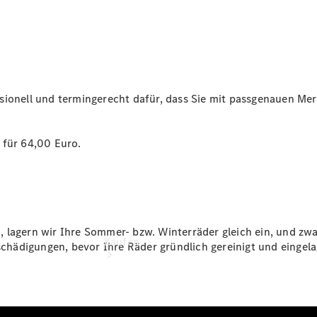
vereinbaren
Probefahrt
vereinbaren
Konfigurator
Modellübersicht
Tel: +49 561
5000-0
sionell und termingerecht dafür, dass Sie mit passgenauen Me
 für 64,00 Euro.
 lagern wir Ihre Sommer- bzw. Winterräder gleich ein, und zwa
Kaufen
eschädigungen, bevor Ihre Räder gründlich gereinigt und eingel