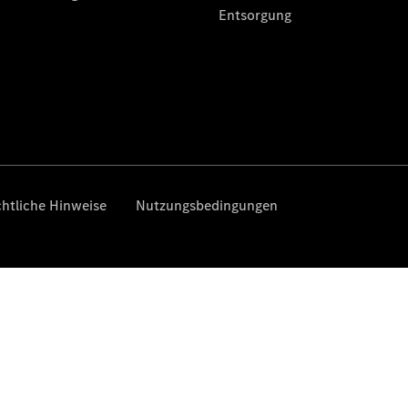
Finanzierung
Gewerbekunden
Kurzfristig
verfügbare
Angebote
V-Klasse
V-Klasse
Marco Polo
Limousinen
Der
elektrische
CLA mit EQ-
Technologie
Der neue
CLA
EQE