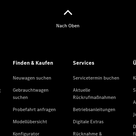
Übersicht
140 Jahre
Innovation
Mercedes-
Benz
Store
Neuwagenangebote
Leasing
Privatkunden
Leasing
Gewerbekunden
Finanzierung
Privatkunden