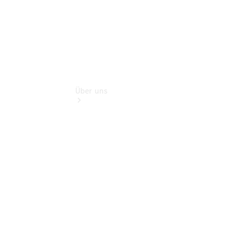
Über uns
Übersicht
Kontakt