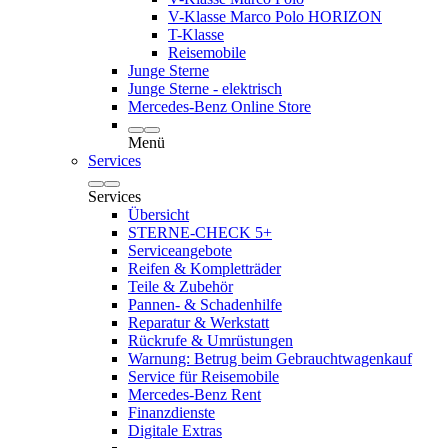
V-Klasse Marco Polo HORIZON
T-Klasse
Reisemobile
Junge Sterne
Junge Sterne - elektrisch
Mercedes-Benz Online Store
Menü
Services
Services
Übersicht
STERNE-CHECK 5+
Serviceangebote
Reifen & Kompletträder
Teile & Zubehör
Pannen- & Schadenhilfe
Reparatur & Werkstatt
Rückrufe & Umrüstungen
Warnung: Betrug beim Gebrauchtwagenkauf
Service für Reisemobile
Mercedes-Benz Rent
Finanzdienste
Digitale Extras