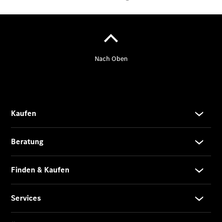
Der
brandneue
CLA
Shooting
Brake
Der
elektrische
CLA
Shooting
Brake
CLA
Shooting
Brake
C-Klasse T-