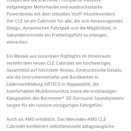
vereinbaren
Probefahrt
vereinbaren
Konfigurator
Modellübersicht
Tel: +49 561
5000-0
Kaufen