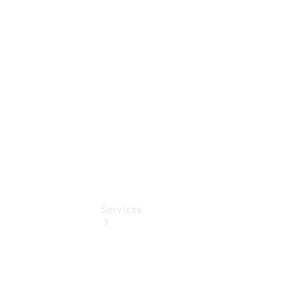
elektrisch
Mercedes-
Benz
Online
Store
Services