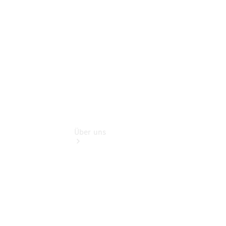
Finanzdienste
Digitale
Extras
Über uns
Übersicht
Kontakt