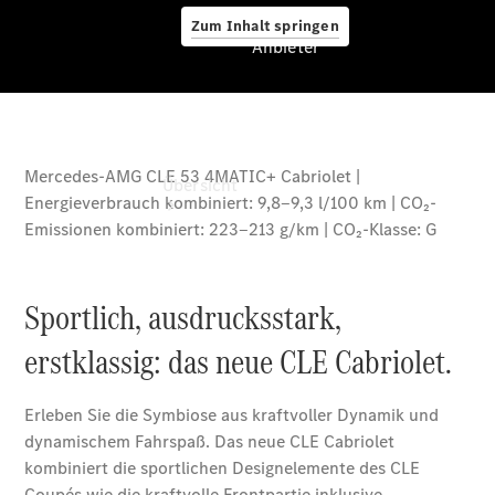
Zum Inhalt springen
Anbieter
Anbieter
Übersicht
Startseite
Ansprechpartner
finden
Beratung
vereinbaren
Servicetermin