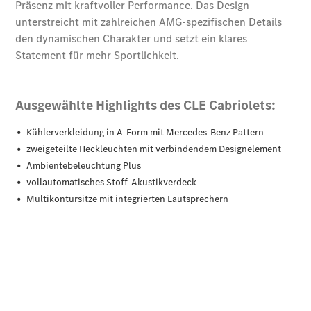
Übersicht
140 Jahre
Innovation
Mercedes-
Benz
Store
Neuwagenangebote
Leasing
Privatkunden
Leasing
Gewerbekunden
Finanzierung
Privatkunden