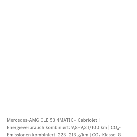
Der neue
GLB
Der neue
GLB –
elektrisch
Der neue
GLC SUV –
elektrisch
GLC SUV
GLC Coupé
GLE SUV
GLE Coupé
GLS
Mercedes-
Maybach
GLS
G-Klasse
T-Modelle
/ Kombis