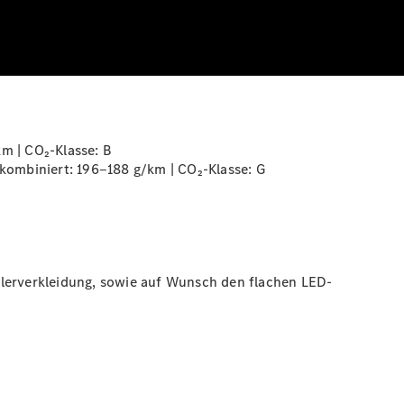
km | CO₂-Klasse:
B
ombiniert: 196‒188 g/km | CO₂-Klasse:
G
hlerverkleidung, sowie auf Wunsch den flachen LED-