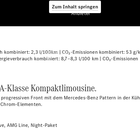
Zum Inhalt springen
Anbieter
Anbieter
h kombiniert: 2,3 l/100km | CO₂-Emissionen kombiniert: 53 g/
Übersicht
ieverbrauch kombiniert: 8,7‒8,3 l/100 km | CO₂-Emissionen k
ue A-Klasse Kompaktlimousine.
r progressiven Front mit dem Mercedes-Benz Pattern in der Kü
Startseite
t Chrom-Elementen.
Ansprechpartner
finden
Beratung
ive, AMG Line, Night-Paket
vereinbaren
Servicetermin