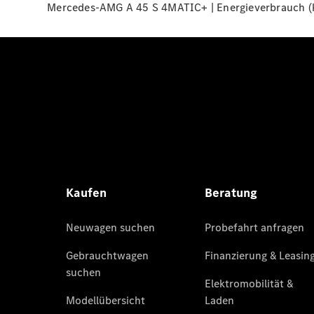
Mercedes-AMG A 45 S 4MATIC+ | Energieverbrauch (ko