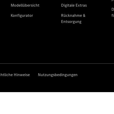
Finanzierung
Gewerbekunden
Kurzfristig
verfügbare
Angebote
V-Klasse
V-Klasse
Marco Polo
Limousinen
Der
elektrische
CLA mit EQ-
Technologie
Der neue
CLA
EQE