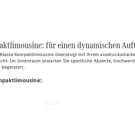
vereinbaren
Probefahrt
vereinbaren
Konfigurator
Modellübersicht
Tel: +49 561
5000-0
tlimousine: für einen dynamischen Auftr
A-Klasse Kompaktlimousine überzeugt mit ihrem ausdrucksstar
cht. Im Innenraum erwarten Sie sportliche Akzente, hochwert
 begeistert.
mpaktlimousine:
Kaufen