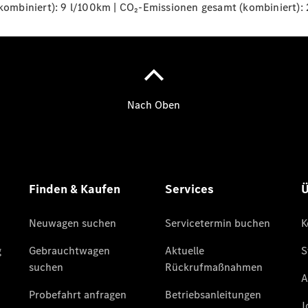
mbiniert): 9 l/100km | CO₂-Emissionen gesamt (kombiniert): 
Übersicht
140 Jahre
Innovation
Mercedes-
Benz
Store
Neuwagenangebote
Leasing
Privatkunden
Leasing
Gewerbekunden
Finanzierung
Privatkunden