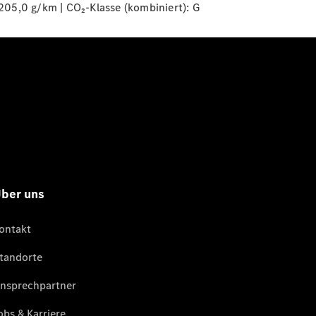
205,0 g/km | CO₂-Klasse (kombiniert):
G