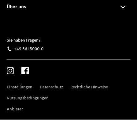
Modell
E-Klasse T-
Modell
Kompaktwagen
A-Klasse
Kompaktlimousine
B-Klasse
Coupés
CLA Coupé
CLE Coupé