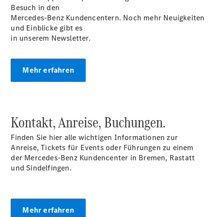
Besuch in den
Der neue
Mercedes-Benz Kundencentern. Noch mehr Neuigkeiten
GLB
und Einblicke gibt es
Der neue
in unserem Newsletter.
GLB –
elektrisch
Der neue
Mehr erfahren
GLC SUV –
elektrisch
GLC SUV
GLC Coupé
GLE SUV
Kontakt, Anreise, Buchungen.
GLE Coupé
GLS
Finden Sie hier alle wichtigen Informationen zur
Mercedes-
Anreise, Tickets für Events oder Führungen zu einem
Maybach
der Mercedes-Benz Kundencenter in Bremen, Rastatt
GLS
und Sindelfingen.
G-Klasse
T-Modelle
/ Kombis
Mehr erfahren