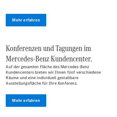
Limousine -
elektrisch
EQS
Mehr erfahren
Limousine -
elektrisch
C-Klasse
Limousine
C-Klasse
Konferenzen und Tagungen im
Limousine -
elektrisch
Mercedes‑Benz Kundencenter.
E-Klasse
Limousine
Auf der gesamten Fläche des Mercedes-Benz
S-Klasse
Kundencenters bieten wir Ihnen fünf verschiedene
Limousine
Räume und eine individuell gestaltbare
S-Klasse
Ausstellungsfläche für Ihre Konferenz.
Lang
Mercedes-
Maybach S-
Mehr erfahren
Klasse
SUVs