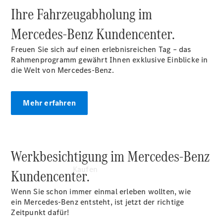
vereinbaren
Ihre Fahrzeugabholung im
Probefahrt
vereinbaren
Mercedes‑Benz Kundencenter.
Konfigurator
Modellübersicht
Freuen Sie sich auf einen erlebnisreichen Tag – das
Tel: +49 561
Rahmenprogramm gewährt Ihnen exklusive Einblicke in
5000-0
die Welt von Mercedes-Benz.
Mehr erfahren
Werkbesichtigung im Mercedes-Benz
Kaufen
Kundencenter.
Wenn Sie schon immer einmal erleben wollten, wie
ein Mercedes-Benz entsteht, ist jetzt der richtige
Zeitpunkt dafür!