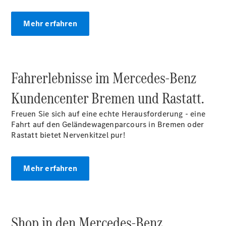
Mehr erfahren
Übersicht
140 Jahre
Innovation
Mercedes-
Benz
Fahrerlebnisse im Mercedes‑Benz
Store
Neuwagenangebote
Kundencenter Bremen und Rastatt.
Freuen Sie sich auf eine echte Herausforderung - eine
Fahrt auf den Geländewagenparcours in Bremen oder
Rastatt bietet Nervenkitzel pur!
Leasing
Mehr erfahren
Privatkunden
Leasing
Gewerbekunden
Finanzierung
Shop in den Mercedes‑Benz
Privatkunden