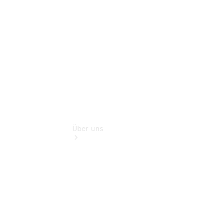
Finanzdienste
Digitale
Extras
Über uns
Übersicht
Kontakt