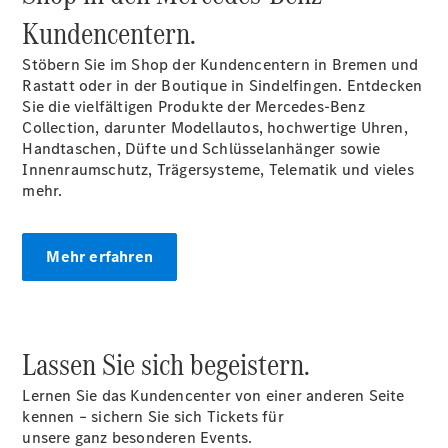
Finanzierung
Kundencentern.
Gewerbekunden
Kurzfristig
Stöbern Sie im Shop der Kundencentern in Bremen und
verfügbare
Rastatt oder in der Boutique in Sindelfingen. Entdecken
Angebote
Sie die vielfältigen Produkte der Mercedes-Benz
V-Klasse
Collection, darunter Modellautos, hochwertige Uhren,
V-Klasse
Handtaschen, Düfte und Schlüsselanhänger sowie
Marco Polo
Innenraumschutz, Trägersysteme, Telematik und vieles
Limousinen
mehr.
Mehr erfahren
Der
elektrische
Lassen Sie sich begeistern.
CLA mit EQ-
Technologie
Lernen Sie das Kundencenter von einer anderen Seite
Der neue
kennen – sichern Sie sich Tickets für
CLA
unsere ganz besonderen Events.
EQE