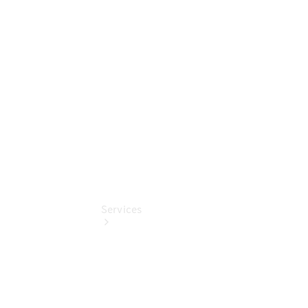
elektrisch
Mercedes-
Benz
Online
Store
Services