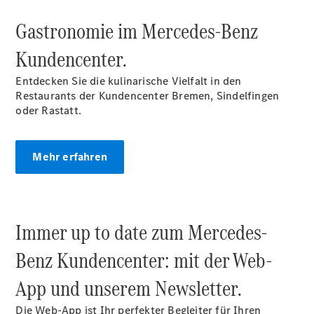
Gastronomie im Mercedes‑Benz
Kundencenter.
Der neue
Entdecken Sie die kulinarische Vielfalt in den
GLA
Restaurants der Kundencenter Bremen, Sindelfingen
Der neue
oder Rastatt.
elektrische
GLA
EQA –
Mehr erfahren
elektrisch
EQE SUV –
elektrisch
EQS SUV –
Immer up to date zum Mercedes-
elektrisch
G-Klasse –
Benz Kundencenter: mit der Web-
elektrisch
Mercedes-
App und unserem Newsletter.
Maybach
EQS SUV –
Die Web-App ist Ihr perfekter Begleiter für Ihren
elektrisch