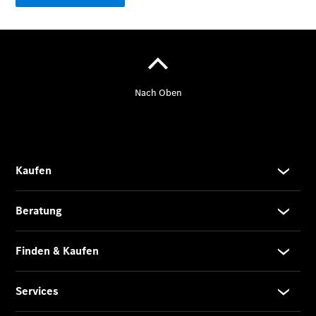
Der
brandneue
CLA
Shooting
Brake
Der
elektrische
CLA
Shooting
Brake
CLA
Shooting
Brake
C-Klasse T-