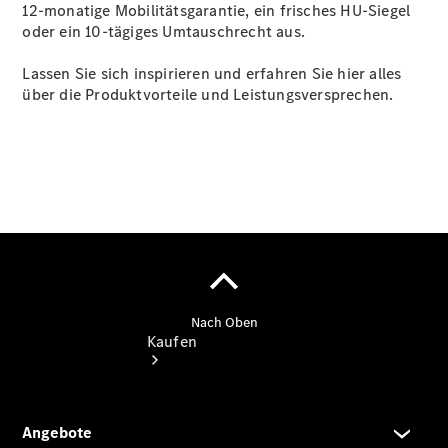
Servicetermin
12-monatige Mobilitätsgarantie, ein frisches HU-Siegel
vereinbaren
oder ein 10-tägiges Umtauschrecht aus.
Probefahrt
vereinbaren
Lassen Sie sich inspirieren und erfahren Sie hier alles
Konfigurator
über die Produktvorteile und Leistungsversprechen.
Tel: +49 551
5040-0
Kaufen