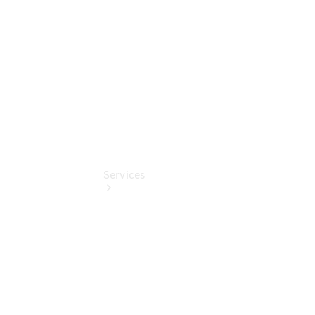
Digitale
Extras
Services
Übersicht
Finanzdienste