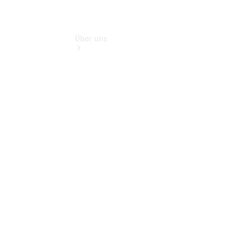
Über uns
Übersicht
Kontakt
Ansprechpartner
Vans &
Nutzfahrzeuge